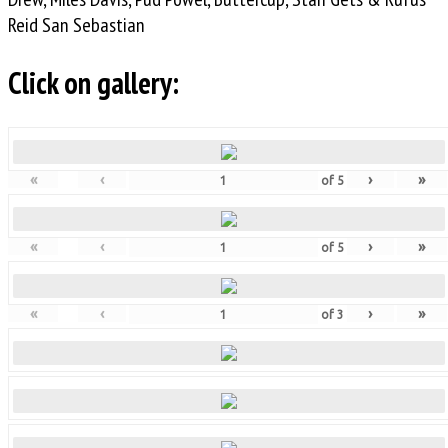
Reid San Sebastian
Click on gallery:
«
‹
›
»
of
5
«
‹
›
»
of
5
«
‹
›
»
of
3