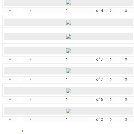
«
‹
›
»
of
4
«
‹
›
»
of
3
«
‹
›
»
of
3
«
‹
›
»
of
5
«
‹
›
»
of
2