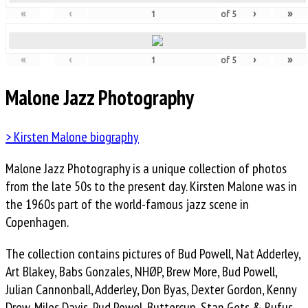
«
‹
›
»
of
5
«
‹
›
»
of
5
Malone Jazz Photography
> Kirsten Malone biography
Malone Jazz Photography is a unique collection of photos
from the late 50s to the present day. Kirsten Malone was in
the 1960s part of the world-famous jazz scene in
Copenhagen.
The collection contains pictures of Bud Powell, Nat Adderley,
Art Blakey, Babs Gonzales, NHØP, Brew More, Bud Powell,
Julian Cannonball, Adderley, Don Byas, Dexter Gordon, Kenny
Drew, Miles Davis, Pud Powel, Buttercup, Stan Gets & Rufus