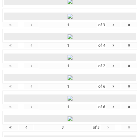
«
‹
›
»
of
3
«
‹
›
»
of
4
«
‹
›
»
of
2
«
‹
›
»
of
6
«
‹
›
»
of
6
«
‹
›
»
of
3