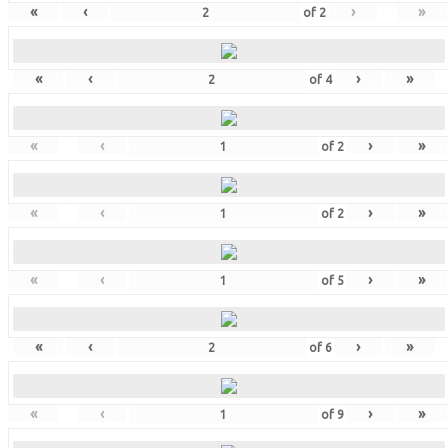
«
‹
›
»
of
2
«
‹
›
»
of
4
«
‹
›
»
of
2
«
‹
›
»
of
2
«
‹
›
»
of
5
«
‹
›
»
of
6
«
‹
›
»
of
9