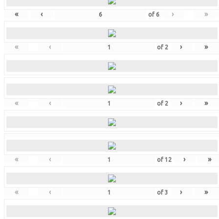
«
‹
›
»
of
6
«
‹
›
»
of
2
«
‹
›
»
of
2
«
‹
›
»
of
12
«
‹
›
»
of
3