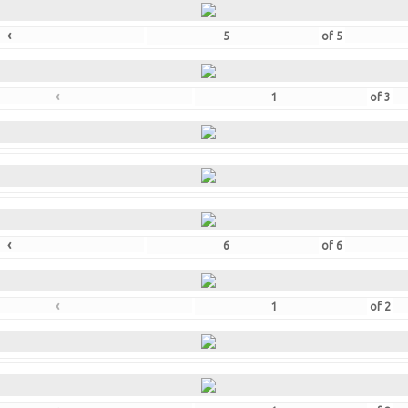
‹
of
5
‹
of
3
‹
of
6
‹
of
2