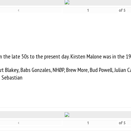
‹
of
5
m the late 50s to the present day. Kirsten Malone was in the 
Art Blakey, Babs Gonzales, NHØP, Brew More, Bud Powell, Julian 
an Sebastian
‹
of
5