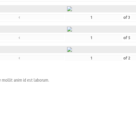
‹
of
3
‹
of
5
‹
of
2
e mollit anim id est laborum.