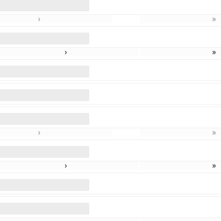
›
»
›
»
›
»
›
»