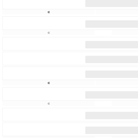
«
«
«
«