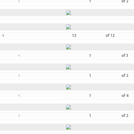
‹
of
2
‹
of
12
‹
of
3
‹
of
2
‹
of
4
‹
of
2