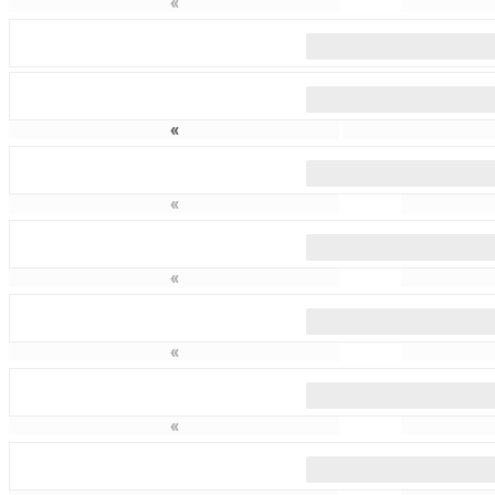
«
«
«
«
«
«