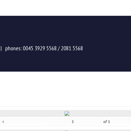
|
phones: 0045 3929 5568 / 2081 5568
‹
of
5