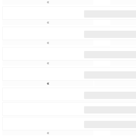
«
«
«
«
«
«