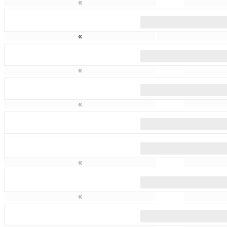
«
«
«
«
«
«