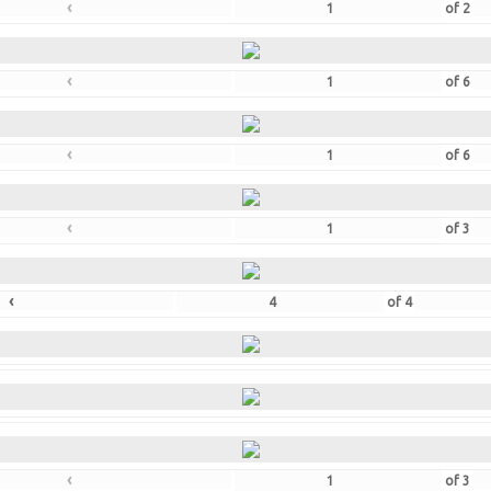
‹
of
2
‹
of
6
‹
of
6
‹
of
3
‹
of
4
‹
of
3