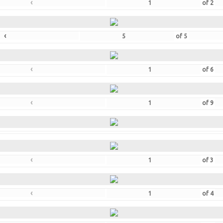
‹
of
2
‹
of
5
‹
of
6
‹
of
9
‹
of
3
‹
of
4