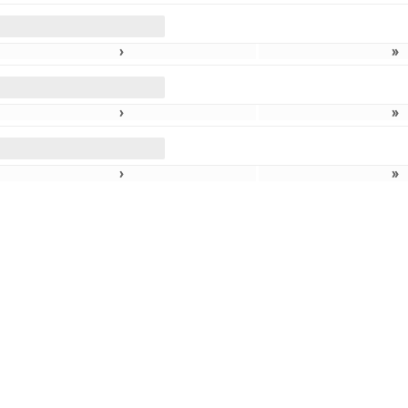
›
»
›
»
›
»