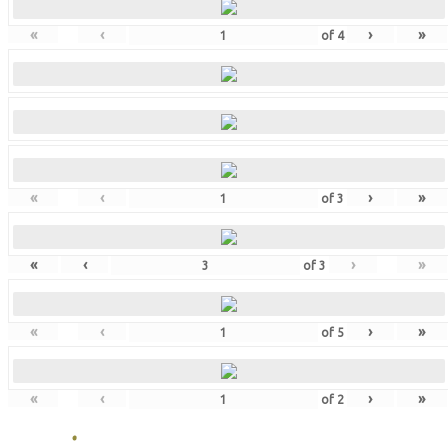
«
‹
›
»
of
4
«
‹
›
»
of
3
«
‹
›
»
of
3
«
‹
›
»
of
5
«
‹
›
»
of
2