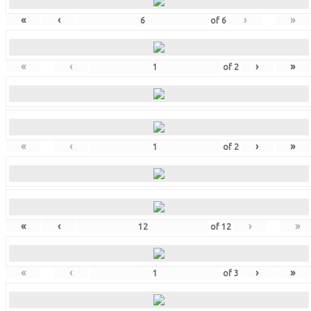
«
‹
›
»
of
6
«
‹
›
»
of
2
«
‹
›
»
of
2
«
‹
›
»
of
12
«
‹
›
»
of
3