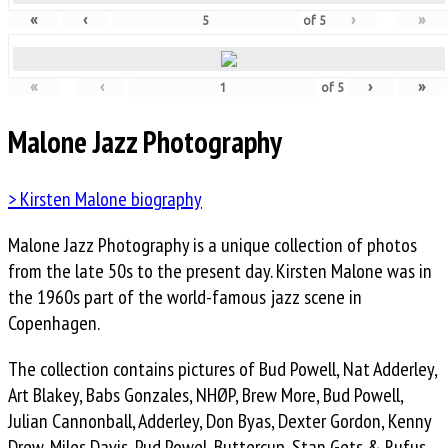
«
‹
›
»
of
5
«
‹
›
»
of
5
Malone Jazz Photography
> Kirsten Malone biography
Malone Jazz Photography is a unique collection of photos
from the late 50s to the present day. Kirsten Malone was in
the 1960s part of the world-famous jazz scene in
Copenhagen.
The collection contains pictures of Bud Powell, Nat Adderley,
Art Blakey, Babs Gonzales, NHØP, Brew More, Bud Powell,
Julian Cannonball, Adderley, Don Byas, Dexter Gordon, Kenny
Drew, Miles Davis, Pud Powel, Buttercup, Stan Gets & Rufus