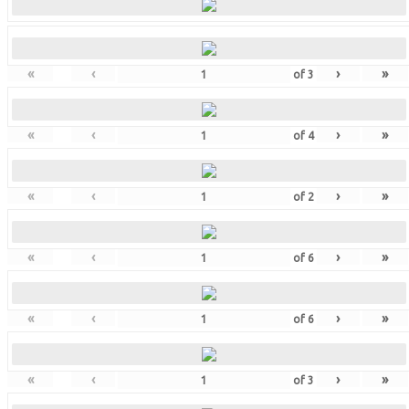
«
‹
›
»
of
3
«
‹
›
»
of
4
«
‹
›
»
of
2
«
‹
›
»
of
6
«
‹
›
»
of
6
«
‹
›
»
of
3