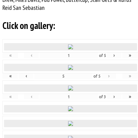
Reid San Sebastian
Click on gallery:
«
‹
›
»
of
5
«
‹
›
»
of
5
«
‹
›
»
of
3