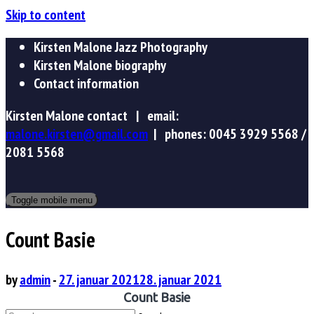
Skip to content
Kirsten Malone Jazz Photography
Kirsten Malone biography
Contact information
Kirsten Malone contact |
email:
malone.kirsten@gmail.com
|
phones: 0045 3929 5568 /
2081 5568
Toggle mobile menu
Count Basie
by
admin
-
27. januar 2021
28. januar 2021
Count Basie